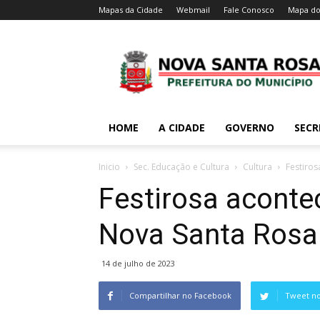
Mapas da Cidade
Webmail
Fale Conosco
Mapa do
HOME
A CIDADE
GOVERNO
SECR
Inicio
Sec. Educação e Cultura
Cultura
Festiro
Festirosa acont
Nova Santa Rosa
14 de julho de 2023
Compartilhar no Facebook
Tweet no