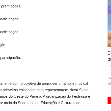
m premiações:
participação;
participação;
ção.
C
participação.
p
5 
Su
cu
si
ualmente com o objetivo de promover uma noite musical
ar os primeiros colocados para representarem Nova Santa
pios do Oeste do Paraná. A organização do Festirosa é
por meio da Secretaria de Educação e Cultura e do