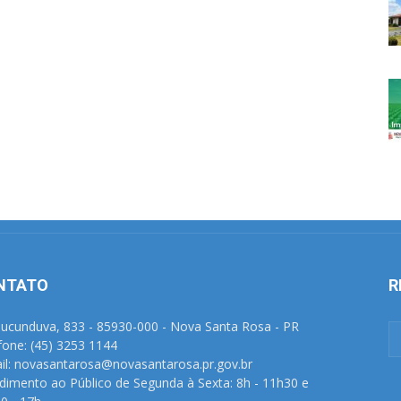
NTATO
R
Tucunduva, 833 - 85930-000 - Nova Santa Rosa - PR
fone: (45) 3253 1144
il: novasantarosa@novasantarosa.pr.gov.br
dimento ao Público de Segunda à Sexta: 8h - 11h30 e