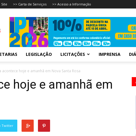
 Site
>> Carta de Serviços
>> Acesso a Informação
ETARIAS
LEGISLAÇÃO
LICITAÇÕES
IMPRENSA
DIÁ
sa acontece hoje e amanhã em Nova Santa Rosa
ece hoje e amanhã em
 Twitter