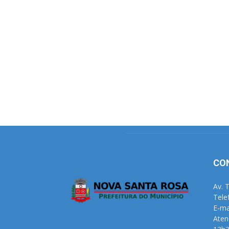
CO
Av. 
Tele
E-ma
Aten