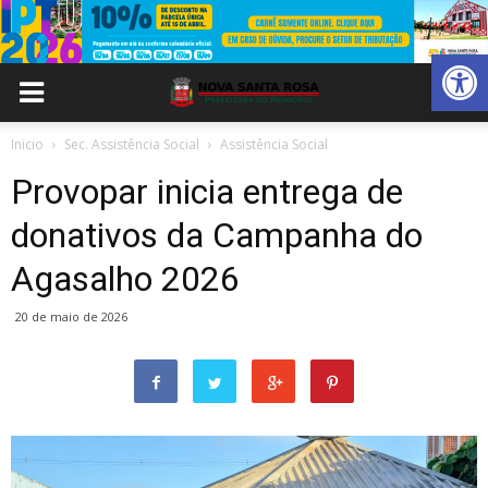
Abrir 
Inicio
Sec. Assistência Social
Assistência Social
Provopar inicia entrega de
donativos da Campanha do
Agasalho 2026
20 de maio de 2026