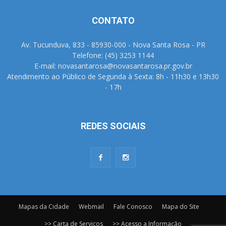
CONTATO
Av. Tucunduva, 833 - 85930-000 - Nova Santa Rosa - PR
Telefone: (45) 3253 1144
E-mail: novasantarosa@novasantarosa.pr.gov.br
Atendimento ao Público de Segunda à Sexta: 8h - 11h30 e 13h30
- 17h
REDES SOCIAIS
Mapas da Cidade
Webmail
Fale Conosco
Mapa do Site
>> Carta de Serviços
>> Acesso a Informação