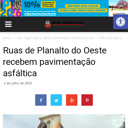
Abrir 
Inicio
Sec. Agricultura, Meio Ambiente e Infraestrutura
Infraestrutura
Ruas de Planalto do Oeste
recebem pavimentação
asfáltica
2 de julho de 2025