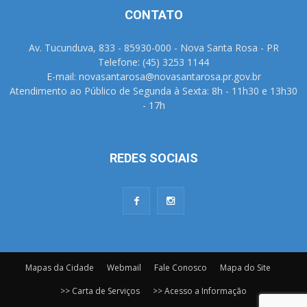
CONTATO
Av. Tucunduva, 833 - 85930-000 - Nova Santa Rosa - PR
Telefone: (45) 3253 1144
E-mail: novasantarosa@novasantarosa.pr.gov.br
Atendimento ao Público de Segunda à Sexta: 8h - 11h30 e 13h30
- 17h
REDES SOCIAIS
Mapas da Cidade
Webmail
Fale Conosco
Mapa do Site
>> Carta de Serviços
>> Acesso a Informação