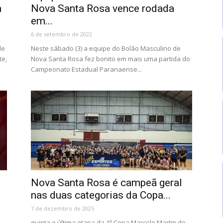
a
Nova Santa Rosa vence rodada
em...
6 de setembro de 2022
de
Neste sábado (3) a equipe do Bolão Masculino de
te,
Nova Santa Rosa fez bonito em mais uma partida do
Campeonato Estadual Paranaense...
Nova Santa Rosa é campeã geral
nas duas categorias da Copa...
7 de dezembro de 2025
quinta e última etapa da 1ª Copa Marcelo Martin de