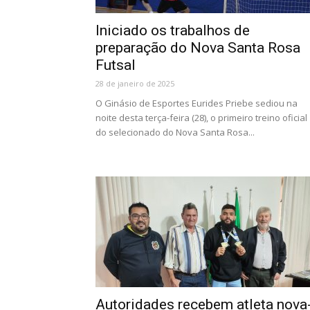
Iniciado os trabalhos de
preparação do Nova Santa Rosa
Futsal
28 de janeiro de 2025
O Ginásio de Esportes Eurides Priebe sediou na
noite desta terça-feira (28), o primeiro treino oficial
do selecionado do Nova Santa Rosa...
Autoridades recebem atleta nova