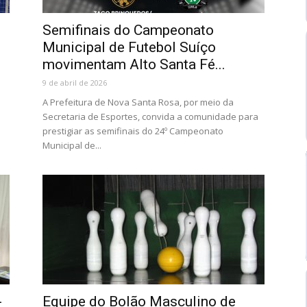
Semifinais do Campeonato
Municipal de Futebol Suíço
movimentam Alto Santa Fé...
9 de abril de 2026
A Prefeitura de Nova Santa Rosa, por meio da
Secretaria de Esportes, convida a comunidade para
prestigiar as semifinais do 24º Campeonato
Municipal de...
-
Equipe do Bolão Masculino de