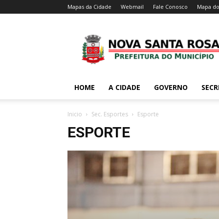
Mapas da Cidade
Webmail
Fale Conosco
Mapa do
HOME
A CIDADE
GOVERNO
SECR
Inicio
Sec. Esportes
Esporte
ESPORTE