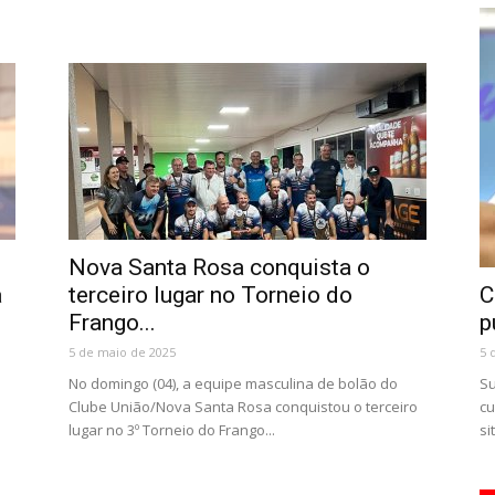
Nova Santa Rosa conquista o
a
terceiro lugar no Torneio do
C
Frango...
p
5 de maio de 2025
5 
No domingo (04), a equipe masculina de bolão do
Su
Clube União/Nova Santa Rosa conquistou o terceiro
cu
lugar no 3º Torneio do Frango...
si