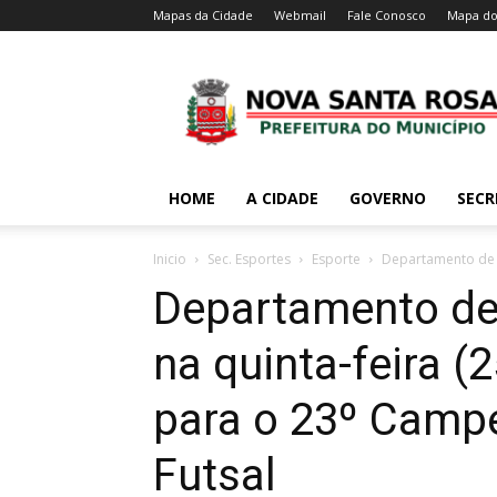
Mapas da Cidade
Webmail
Fale Conosco
Mapa do
HOME
A CIDADE
GOVERNO
SECR
Inicio
Sec. Esportes
Esporte
Departamento de Es
Departamento de 
na quinta-feira (
para o 23º Camp
Futsal