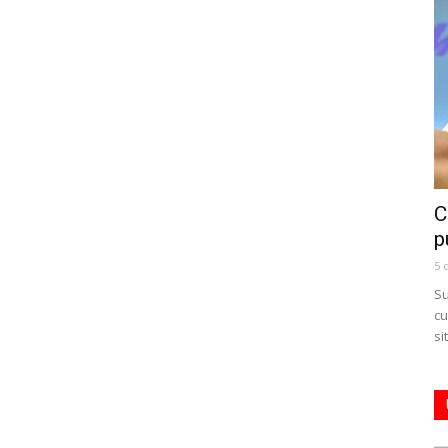
C
p
5 
Su
cu
si