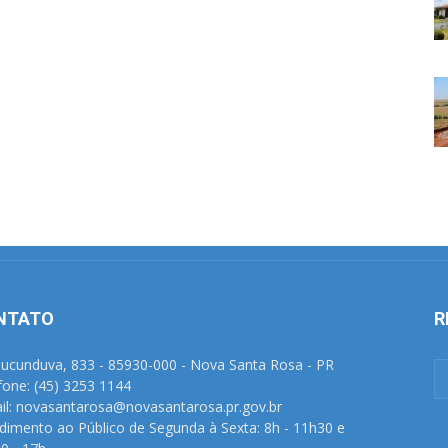
NTATO
R
Tucunduva, 833 - 85930-000 - Nova Santa Rosa - PR
fone: (45) 3253 1144
il: novasantarosa@novasantarosa.pr.gov.br
dimento ao Público de Segunda à Sexta: 8h - 11h30 e