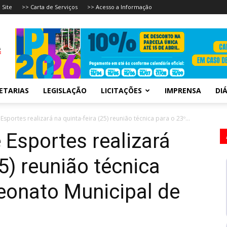
 Site
>> Carta de Serviços
>> Acesso a Informação
ETARIAS
LEGISLAÇÃO
LICITAÇÕES
IMPRENSA
DIÁ
portes realizará na quinta-feira (25) reunião técnica para o 23º...
Esportes realizará
25) reunião técnica
eonato Municipal de