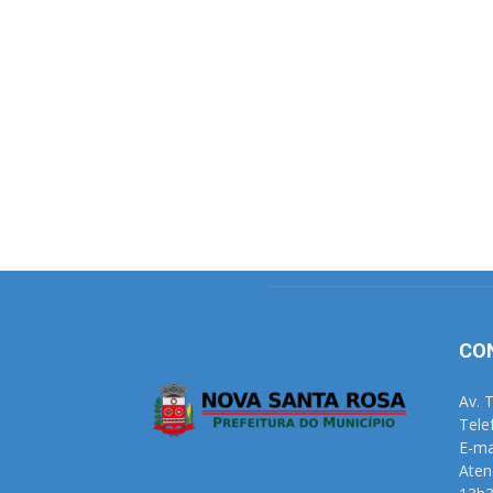
CO
Av. 
Tele
E-ma
Aten