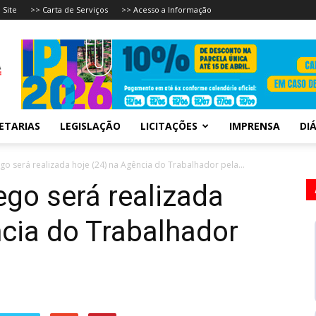
 Site
>> Carta de Serviços
>> Acesso a Informação
ETARIAS
LEGISLAÇÃO
LICITAÇÕES
IMPRENSA
DIÁ
o será realizada hoje (24) na Agência do Trabalhador pela...
go será realizada
ncia do Trabalhador