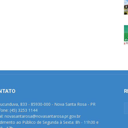
NTATO
R
Tucunduva, 833 - 85930-000 - Nova Santa Rosa - PR
fone: (45) 3253 1144
il: novasantarosa@novasantarosa.pr.gov.br
dimento ao Público de Segunda à Sexta: 8h - 11h30 e