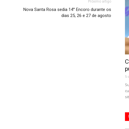
Próximo artigo
Nova Santa Rosa sedia 14° Encoro durante os
dias 25, 26 e 27 de agosto
C
p
5 
Su
cu
si