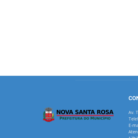
CO
Av. 
Tele
E-ma
Aten