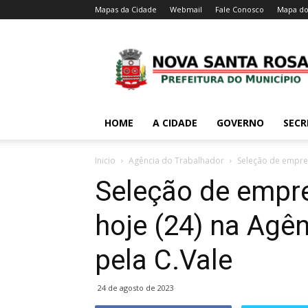
Mapas da Cidade
Webmail
Fale Conosco
Mapa do
HOME
A CIDADE
GOVERNO
SECR
Inicio
Agência do Trabalhador
Seleção de empreg
Seleção de empre
hoje (24) na Agê
pela C.Vale
24 de agosto de 2023