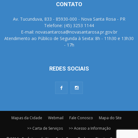
CONTATO
Av. Tucunduva, 833 - 85930-000 - Nova Santa Rosa - PR
Telefone: (45) 3253 1144
E-mail: novasantarosa@novasantarosa.pr.gov.br
Atendimento ao Público de Segunda à Sexta: 8h - 11h30 e 13h30
- 17h
REDES SOCIAIS
Mapas da Cidade
Webmail
Fale Conosco
Mapa do Site
>> Carta de Serviços
>> Acesso a Informação