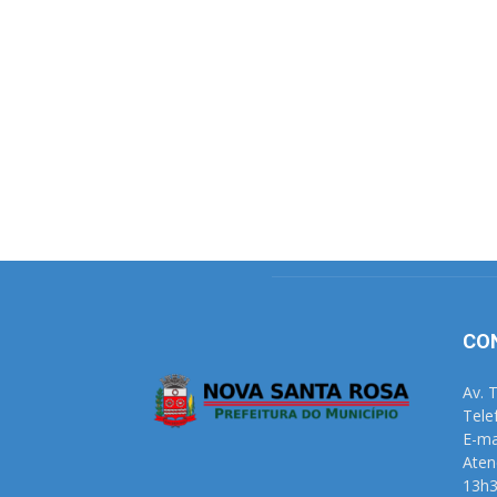
CO
Av. 
Tele
E-ma
Aten
13h3