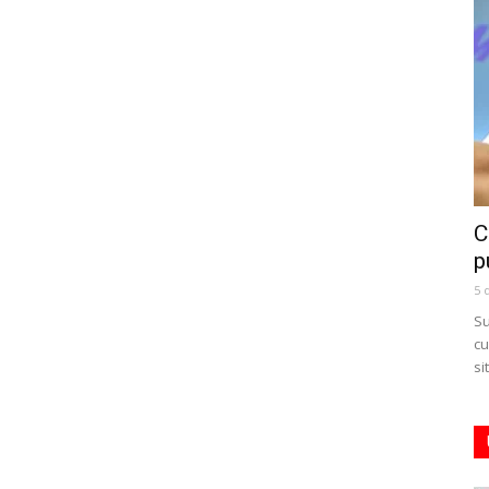
C
p
5 
Su
cu
si