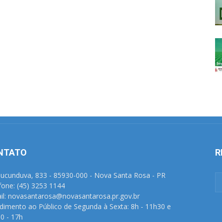
NTATO
R
Tucunduva, 833 - 85930-000 - Nova Santa Rosa - PR
fone: (45) 3253 1144
il: novasantarosa@novasantarosa.pr.gov.br
dimento ao Público de Segunda à Sexta: 8h - 11h30 e
0 - 17h