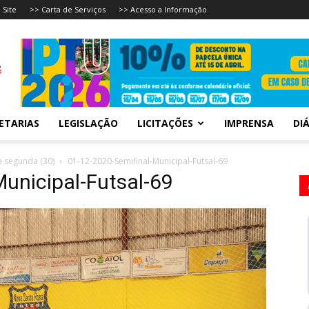
 Site
>> Carta de Serviços
>> Acesso a Informação
ETARIAS
LEGISLAÇÃO
LICITAÇÕES
IMPRENSA
DIÁ
a segunda (30)
01-12-2020-Semifinal-Municipal-Futsal-69
unicipal-Futsal-69