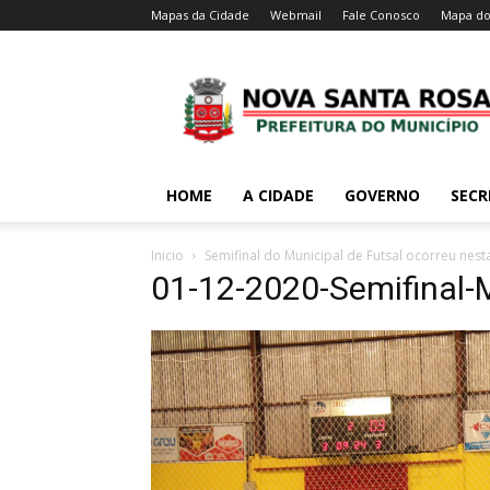
Mapas da Cidade
Webmail
Fale Conosco
Mapa do
HOME
A CIDADE
GOVERNO
SECR
Inicio
Semifinal do Municipal de Futsal ocorreu nest
01-12-2020-Semifinal-M