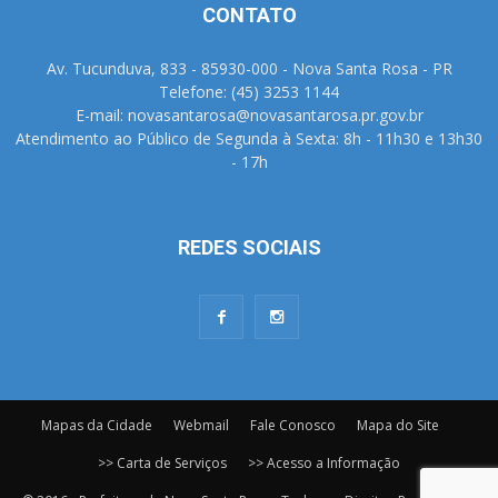
CONTATO
Av. Tucunduva, 833 - 85930-000 - Nova Santa Rosa - PR
Telefone: (45) 3253 1144
E-mail: novasantarosa@novasantarosa.pr.gov.br
Atendimento ao Público de Segunda à Sexta: 8h - 11h30 e 13h30
- 17h
REDES SOCIAIS
Mapas da Cidade
Webmail
Fale Conosco
Mapa do Site
>> Carta de Serviços
>> Acesso a Informação