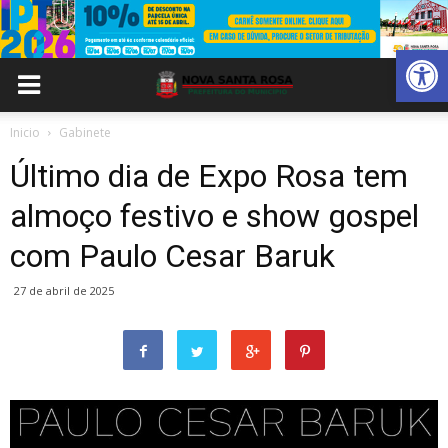
Abrir 
Inicio
Gabinete
Último dia de Expo Rosa tem
almoço festivo e show gospel
com Paulo Cesar Baruk
27 de abril de 2025