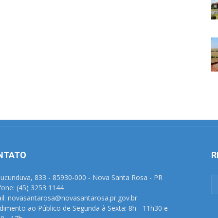
NTATO
R
Tucunduva, 833 - 85930-000 - Nova Santa Rosa - PR
fone: (45) 3253 1144
il: novasantarosa@novasantarosa.pr.gov.br
dimento ao Público de Segunda à Sexta: 8h - 11h30 e