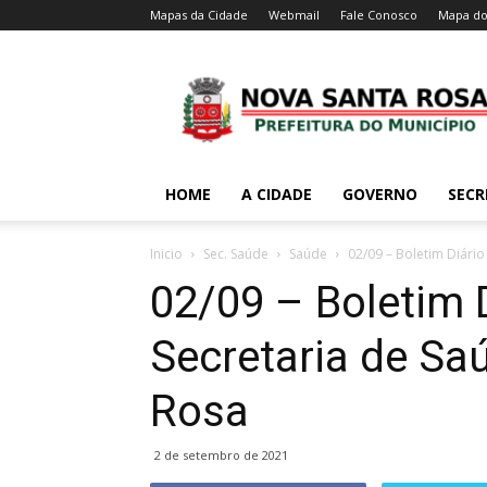
Mapas da Cidade
Webmail
Fale Conosco
Mapa do
HOME
A CIDADE
GOVERNO
SECR
Inicio
Sec. Saúde
Saúde
02/09 – Boletim Diário
02/09 – Boletim 
Secretaria de Sa
Rosa
2 de setembro de 2021