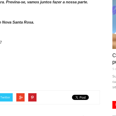
ra. Previna-se, vamos juntos fazer a nossa parte.
e Nova Santa Rosa.
7
C
p
5 
Su
cu
si
Twitter