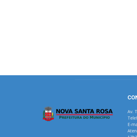
CO
Av. 
Tele
E-ma
Aten