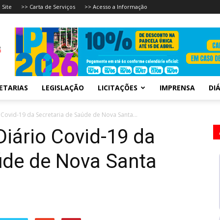
 Site
>> Carta de Serviços
>> Acesso a Informação
ETARIAS
LEGISLAÇÃO
LICITAÇÕES
IMPRENSA
DIÁ
 Covid-19 da Secretaria de Saúde de Nova Santa...
Diário Covid-19 da
úde de Nova Santa