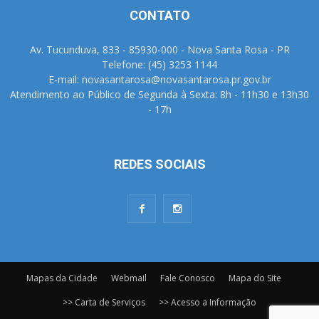
CONTATO
Av. Tucunduva, 833 - 85930-000 - Nova Santa Rosa - PR
Telefone: (45) 3253 1144
E-mail: novasantarosa@novasantarosa.pr.gov.br
Atendimento ao Público de Segunda à Sexta: 8h - 11h30 e 13h30
- 17h
REDES SOCIAIS
Mapas da Cidade
Webmail
Fale Conosco
Mapa do Site
>> Carta de Serviços
>> Acesso a Informação