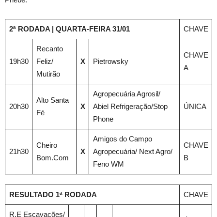
2ª RODADA | QUARTA-FEIRA 31/01
CHAVE
Recanto
CHAVE
19h30
Feliz/
X
Pietrowsky
A
Mutirão
Agropecuária Agrosil/
Alto Santa
20h30
X
Abiel Refrigeração/Stop
ÚNICA
Fé
Phone
Amigos do Campo
Cheiro
CHAVE
21h30
X
Agropecuária/ Next Agro/
Bom.Com
B
Feno WM
RESULTADO 1ª RODADA
CHAVE
R.E Escavações/