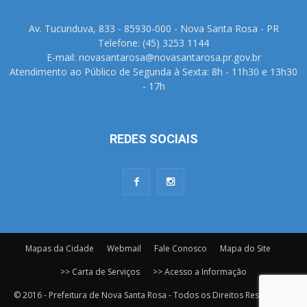
Av. Tucunduva, 833 - 85930-000 - Nova Santa Rosa - PR
Telefone: (45) 3253 1144
E-mail: novasantarosa@novasantarosa.pr.gov.br
Atendimento ao Público de Segunda à Sexta: 8h - 11h30 e 13h30
- 17h
REDES SOCIAIS
Mapas da Cidade
Webmail
Fale Conosco
Mapa do Site
>> Carta de Serviços
>> Acesso a Informação
© 2016 - Prefeitura de Nova Santa Rosa - Todos os Direitos Reservados.