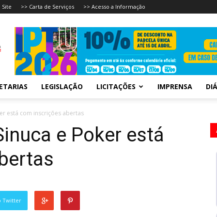
 Site
>> Carta de Serviços
>> Acesso a Informação
ETARIAS
LEGISLAÇÃO
LICITAÇÕES
IMPRENSA
DIÁ
r está com inscrições abertas
inuca e Poker está
bertas
 Twitter