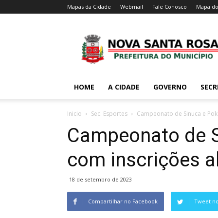
Mapas da Cidade
Webmail
Fale Conosco
Mapa do
HOME
A CIDADE
GOVERNO
SECR
Inicio
Sec. Esportes
Campeonato de Sinuca e Poke
Campeonato de S
com inscrições a
18 de setembro de 2023
Compartilhar no Facebook
Tweet no