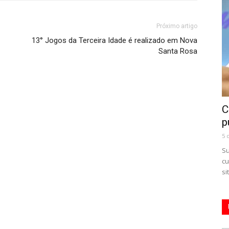
Próximo artigo
13° Jogos da Terceira Idade é realizado em Nova
Santa Rosa
C
p
5 
Su
cu
si