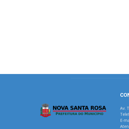
CO
Av. 
Tele
E-ma
Aten