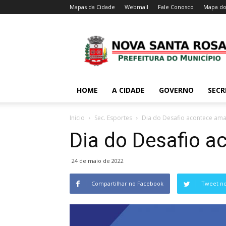
Mapas da Cidade
Webmail
Fale Conosco
Mapa do
HOME
A CIDADE
GOVERNO
SECR
Inicio
Sec. Esportes
Dia do Desafio acontece ama
Dia do Desafio a
24 de maio de 2022
Compartilhar no Facebook
Tweet no