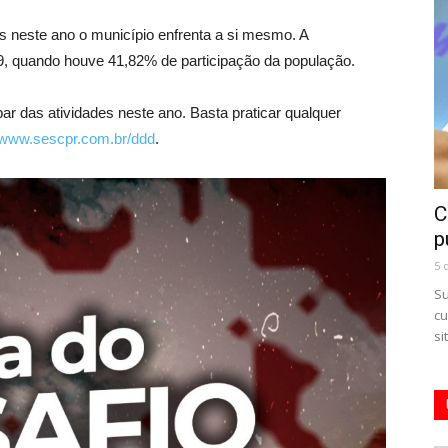
 neste ano o município enfrenta a si mesmo. A
19, quando houve 41,82% de participação da população.
ar das atividades neste ano. Basta praticar qualquer
www.sescpr.com.br/ddd
.
C
p
5 
Su
cu
si