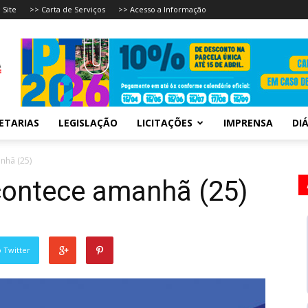
 Site
>> Carta de Serviços
>> Acesso a Informação
ETARIAS
LEGISLAÇÃO
LICITAÇÕES
IMPRENSA
DIÁ
nhã (25)
contece amanhã (25)
 Twitter