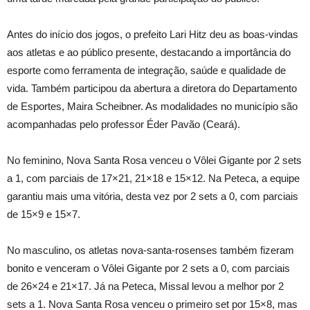
Antes do início dos jogos, o prefeito Lari Hitz deu as boas-vindas
aos atletas e ao público presente, destacando a importância do
esporte como ferramenta de integração, saúde e qualidade de
vida. Também participou da abertura a diretora do Departamento
de Esportes, Maira Scheibner. As modalidades no município são
acompanhadas pelo professor Éder Pavão (Ceará).
No feminino, Nova Santa Rosa venceu o Vôlei Gigante por 2 sets
a 1, com parciais de 17×21, 21×18 e 15×12. Na Peteca, a equipe
garantiu mais uma vitória, desta vez por 2 sets a 0, com parciais
de 15×9 e 15×7.
No masculino, os atletas nova-santa-rosenses também fizeram
bonito e venceram o Vôlei Gigante por 2 sets a 0, com parciais
de 26×24 e 21×17. Já na Peteca, Missal levou a melhor por 2
sets a 1. Nova Santa Rosa venceu o primeiro set por 15×8, mas