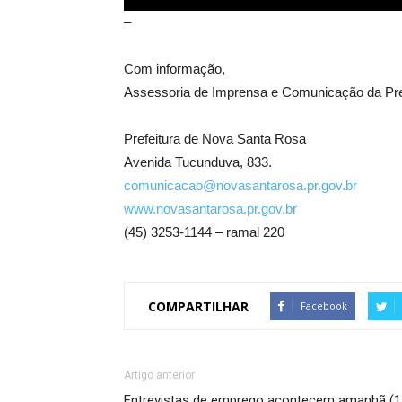
–
Com informação,
Assessoria de Imprensa e Comunicação da Pre
Prefeitura de Nova Santa Rosa
Avenida Tucunduva, 833.
comunicacao@novasantarosa.pr.gov.br
www.novasantarosa.pr.gov.br
(45) 3253-1144 – ramal 220
COMPARTILHAR
Facebook
Artigo anterior
Entrevistas de emprego acontecem amanhã (1