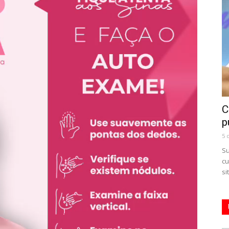
C
p
5 
Su
cu
si