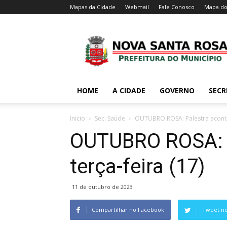
Mapas da Cidade
Webmail
Fale Conosco
Mapa do
HOME
A CIDADE
GOVERNO
SECR
Inicio
Sec. Saúde
OUTUBRO ROSA: Palestra acontec
OUTUBRO ROSA: P
terça-feira (17)
11 de outubro de 2023
Compartilhar no Facebook
Tweet no