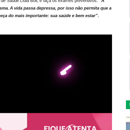
 de Saúde Lídia Boll, e faça os exames preventivos.
“A
sma. A vida passa depressa, por isso não permita que a
ueça do mais importante: sua saúde e bem estar”.