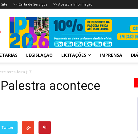
 Site
>> Carta de Serviços
>> Acesso a Informação
ETARIAS
LEGISLAÇÃO
LICITAÇÕES
IMPRENSA
DIÁ
e terça-feira (17)
alestra acontece
 Twitter