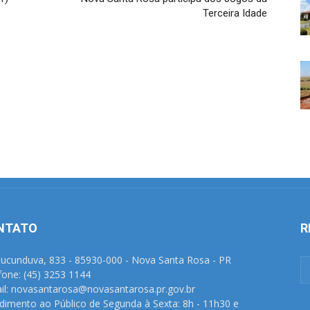
Terceira Idade
NTATO
R
Tucunduva, 833 - 85930-000 - Nova Santa Rosa - PR
fone: (45) 3253 1144
il: novasantarosa@novasantarosa.pr.gov.br
dimento ao Público de Segunda à Sexta: 8h - 11h30 e