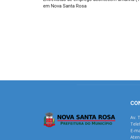
em Nova Santa Rosa
CO
Av. 
Tele
E-ma
Aten