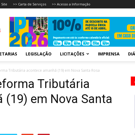
 Site
>> Carta de Serviços
>> Acesso a Informação
ETARIAS
LEGISLAÇÃO
LICITAÇÕES
IMPRENSA
DIÁ
orma Tributária acontece amanhã (19) em Nova Santa Rosa
eforma Tributária
 (19) em Nova Santa