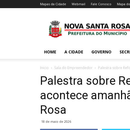
Mapas da Cidade
Webmail
Fale Conosco
Mapa do
HOME
A CIDADE
GOVERNO
SECR
Inicio
Sala do Empreendedor
Palestra sobre Ref
Palestra sobre R
acontece amanhã
Rosa
18 de maio de 2026