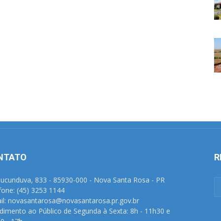
NTATO
R
Tucunduva, 833 - 85930-000 - Nova Santa Rosa - PR
fone: (45) 3253 1144
il: novasantarosa@novasantarosa.pr.gov.br
dimento ao Público de Segunda à Sexta: 8h - 11h30 e