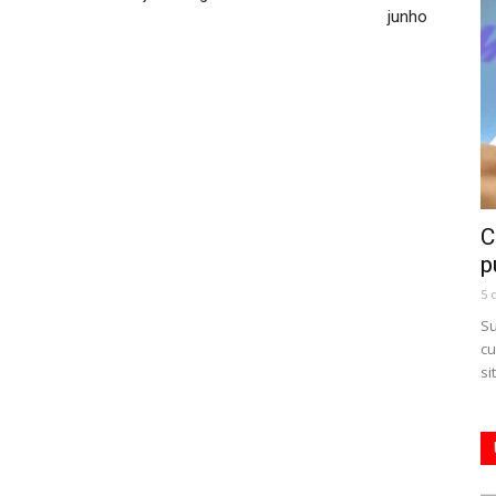
junho
C
p
5 
Su
cu
si