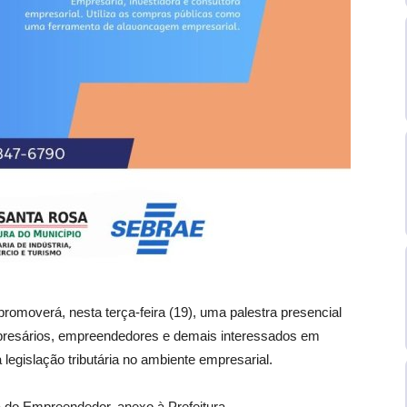
moverá, nesta terça-feira (19), uma palestra presencial
mpresários, empreendedores e demais interessados em
gislação tributária no ambiente empresarial.
la do Empreendedor, anexo à Prefeitura.