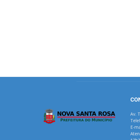
CO
Av. 
Tele
E-ma
Aten