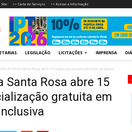
 Site
>> Carta de Serviços
>> Acesso a Informação
ETARIAS
LEGISLAÇÃO
LICITAÇÕES
IMPRENSA
DIÁ
UAB de Nova Santa Rosa abre 15 vagas para especialização gratuita...
a Santa Rosa abre 15
ialização gratuita em
Inclusiva