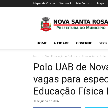
Mapas da Cidade
Webmail
Fale Conosco
Mapa do
HOME
A CIDADE
GOVERNO
SECR
Inicio
Sec. Educação e Cultura
Educação
Polo 
Polo UAB de Nov
vagas para espec
Educação Física 
8 de junho de 2026