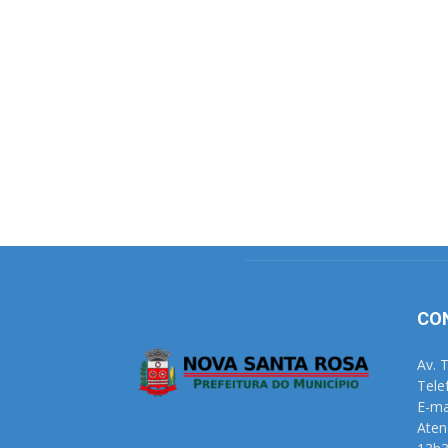
CO
Av. 
Tele
E-ma
Aten