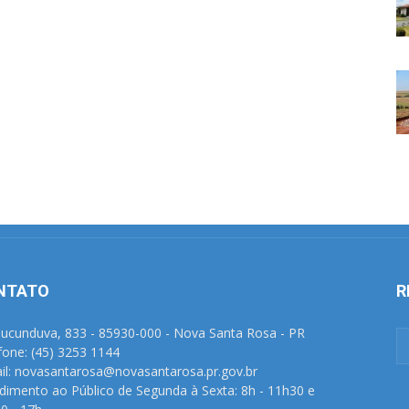
NTATO
R
Tucunduva, 833 - 85930-000 - Nova Santa Rosa - PR
fone: (45) 3253 1144
il: novasantarosa@novasantarosa.pr.gov.br
dimento ao Público de Segunda à Sexta: 8h - 11h30 e