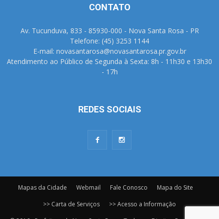
CONTATO
Av. Tucunduva, 833 - 85930-000 - Nova Santa Rosa - PR
Telefone: (45) 3253 1144
E-mail: novasantarosa@novasantarosa.pr.gov.br
Atendimento ao Público de Segunda à Sexta: 8h - 11h30 e 13h30
- 17h
REDES SOCIAIS
Mapas da Cidade
Webmail
Fale Conosco
Mapa do Site
>> Carta de Serviços
>> Acesso a Informação