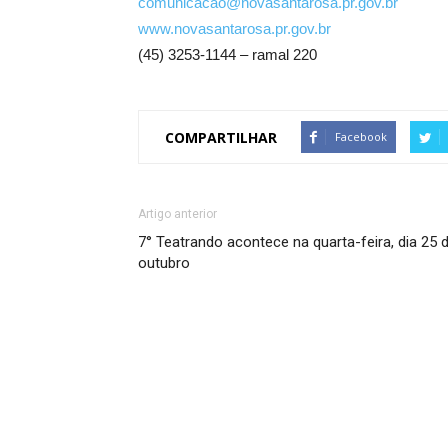
comunicacao@novasantarosa.pr.gov.br
www.novasantarosa.pr.gov.br
(45) 3253-1144 – ramal 220
COMPARTILHAR
Facebook
Artigo anterior
7° Teatrando acontece na quarta-feira, dia 25 
outubro