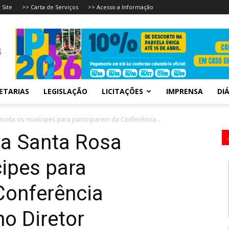
 Site
>> Carta de Serviços
>> Acesso a Informação
ETARIAS
LEGISLAÇÃO
LICITAÇÕES
IMPRENSA
DIÁ
nvida os munícipes para participarem da Conferência...
va Santa Rosa
ipes para
Conferência
no Diretor