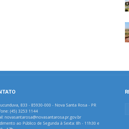
NTATO
R
Tucunduva, 833 - 85930-000 - Nova Santa Rosa - PR
fone: (45) 3253 1144
il: novasantarosa@novasantarosa.pr.gov.br
dimento ao Público de Segunda à Sexta: 8h - 11h30 e