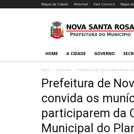
Mapas da Cidade
Webmail
Fale Conosco
Mapa do
HOME
A CIDADE
GOVERNO
SECR
Inicio
Gabinete
Prefeitura de Nova Santa Rosa co
Prefeitura de No
convida os muníc
participarem da 
Municipal do Pla