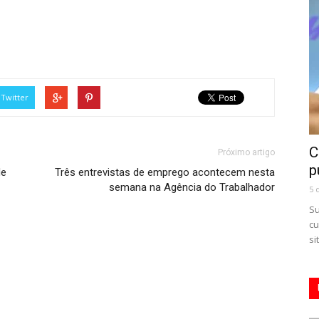
Twitter
C
Próximo artigo
p
de
Três entrevistas de emprego acontecem nesta
semana na Agência do Trabalhador
5 
Su
cu
si