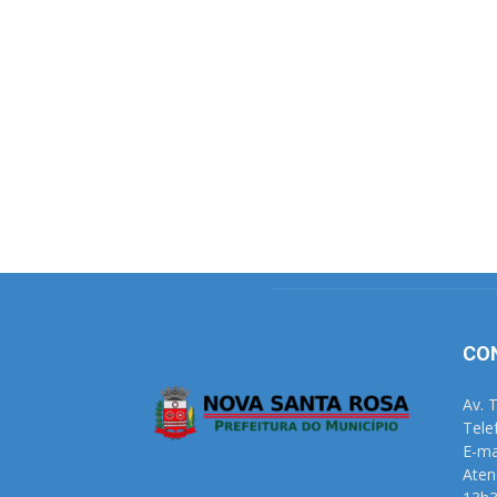
CO
Av. 
Tele
E-ma
Aten