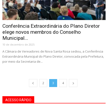
Conferência Extraordinária do Plano Diretor
elege novos membros do Conselho
Municipal...
10 de dezembro de 2025
A Câmara de Vereadores de Nova Santa Rosa sediou, a Conferência
Extraordinária Municipal do Plano Diretor, convocada pela Prefeitura,
por meio da Secretaria de...
2
3
4
ACESSO RÁPIDO