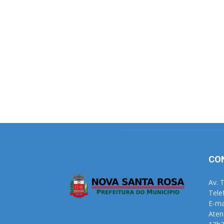
CO
Av. 
Tele
E-ma
Aten