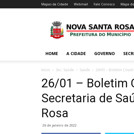
Mapas da Cidade
Webmail
Fale Conosco
Mapa do
HOME
A CIDADE
GOVERNO
SECR
Inicio
Sec. Saúde
Saúde
26/01 – Boletim Covid
26/01 – Boletim 
Secretaria de Sa
Rosa
26 de janeiro de 2022