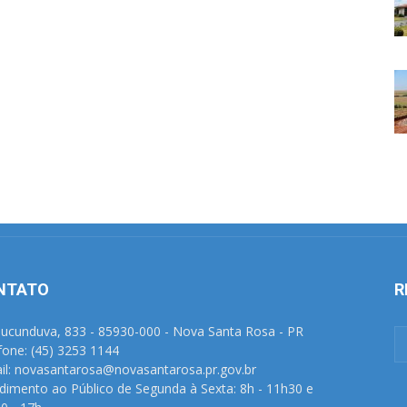
NTATO
R
Tucunduva, 833 - 85930-000 - Nova Santa Rosa - PR
fone: (45) 3253 1144
il: novasantarosa@novasantarosa.pr.gov.br
dimento ao Público de Segunda à Sexta: 8h - 11h30 e