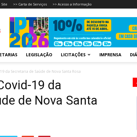
 Site
>> Carta de Serviços
>> Acesso a Informação
ETARIAS
LEGISLAÇÃO
LICITAÇÕES
IMPRENSA
DIÁ
-19 da Secretaria de Saúde de Nova Santa Rosa
Covid-19 da
úde de Nova Santa