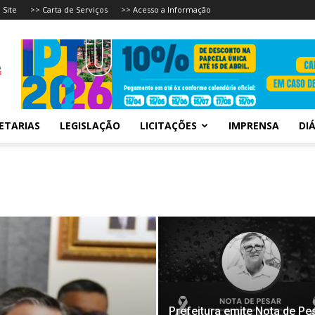
 Site
>> Carta de Serviços
>> Acesso a Informação
ETARIAS
LEGISLAÇÃO
LICITAÇÕES
IMPRENSA
DIÁ
Prefeitura emite Nota de Pe