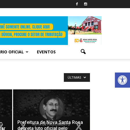
RIO OFICIAL
EVENTOS
Abrir 
ÚLTIMAS
Prefeitura de Nova Santa Rosa
sar
decreta luto oficial pelo