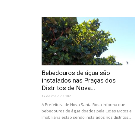
Bebedouros de água são
instalados nas Praças dos
Distritos de Nova...
17 de maio de 2023
A Prefeitura de Nova Santa Rosa informa que
bebedouros de água doados pela Cicles Motos e
Imobiliária estão sendo instalados nos distritos...