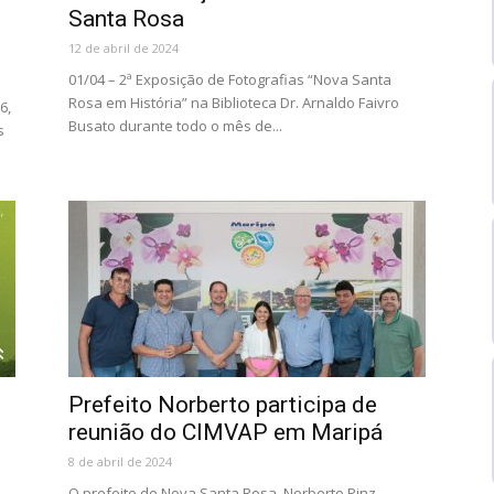
Santa Rosa
12 de abril de 2024
01/04 – 2ª Exposição de Fotografias “Nova Santa
Rosa em História” na Biblioteca Dr. Arnaldo Faivro
6,
Busato durante todo o mês de...
s
Prefeito Norberto participa de
reunião do CIMVAP em Maripá
8 de abril de 2024
O prefeito de Nova Santa Rosa, Norberto Pinz,