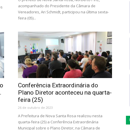
acompanhado do Presidente da Câmara de
os
Vereadores, Ari Schmidt, participou na última sexta-
feira (05)...
ro
Conferência Extraordinária do
.
Plano Diretor aconteceu na quarta-
feira (25)
26 de outubro de 2023
A Prefeitura de Nova Santa Rosa realizou nesta
quarta-feira (25) a Conferência Extraordinária
Municipal sobre o Plano Diretor, na Câmara de