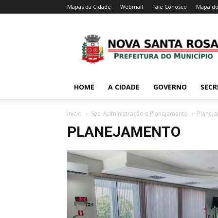
Mapas da Cidade
Webmail
Fale Conosco
Mapa do
HOME
A CIDADE
GOVERNO
SECR
Inicio
Sec. Administração e Planejamento
Planej
PLANEJAMENTO