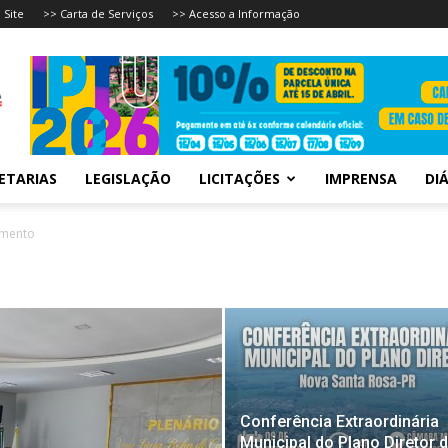
 Site
>> Carta de Serviços
>> Acesso a Informação
ETARIAS
LEGISLAÇÃO
LICITAÇÕES
IMPRENSA
DIÁ
amento
Conferência Extraordinária
Municipal do Plano Diretor 