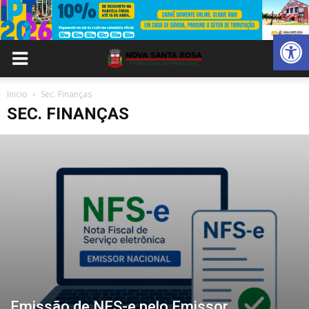
Abrir 
Inicio
Sec. Finanças
SEC. FINANÇAS
Emissão de NFS-e pelo Emissor