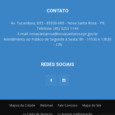
CONTATO
Av. Tucunduva, 833 - 85930-000 - Nova Santa Rosa - PR
Telefone: (45) 3253 1144
E-mail: novasantarosa@novasantarosa.pr.gov.br
Atendimento ao Público de Segunda à Sexta: 8h - 11h30 e 13h30
- 17h
REDES SOCIAIS
Mapas da Cidade
Webmail
Fale Conosco
Mapa do Site
>> Carta de Serviços
>> Acesso a Informação