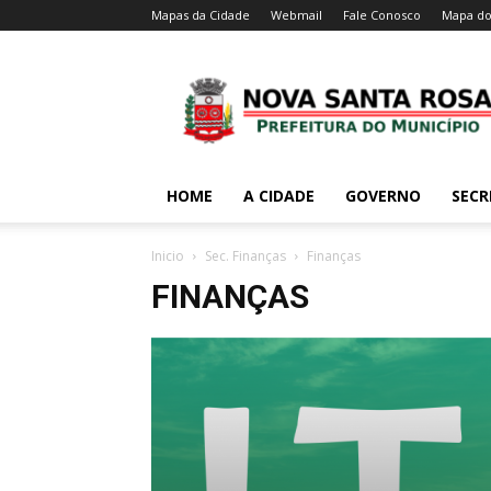
Mapas da Cidade
Webmail
Fale Conosco
Mapa do
HOME
A CIDADE
GOVERNO
SECR
Inicio
Sec. Finanças
Finanças
FINANÇAS