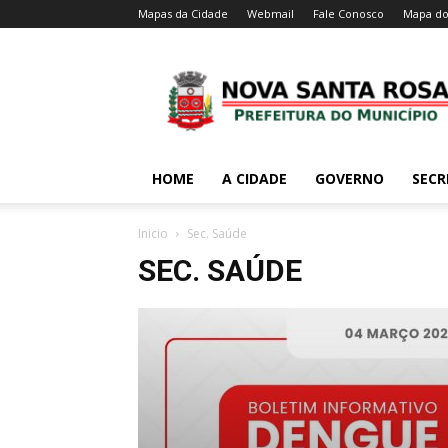
Mapas da Cidade
Webmail
Fale Conosco
Mapa do
HOME
A CIDADE
GOVERNO
SECR
Inicio
Sec. Saúde
SEC. SAÚDE