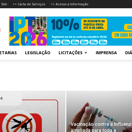
 Site
>> Carta de Serviços
>> Acesso a Informação
ETARIAS
LEGISLAÇÃO
LICITAÇÕES
IMPRENSA
DIÁ
Vacinação contra a Influenz
ampliada para toda a