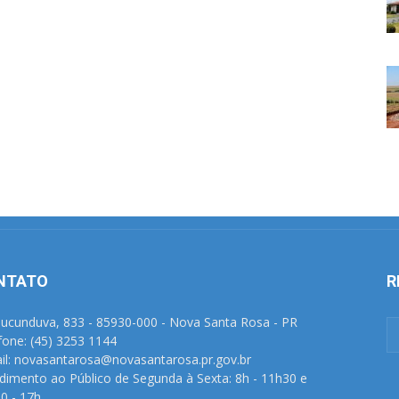
NTATO
R
Tucunduva, 833 - 85930-000 - Nova Santa Rosa - PR
fone: (45) 3253 1144
il: novasantarosa@novasantarosa.pr.gov.br
dimento ao Público de Segunda à Sexta: 8h - 11h30 e
0 - 17h