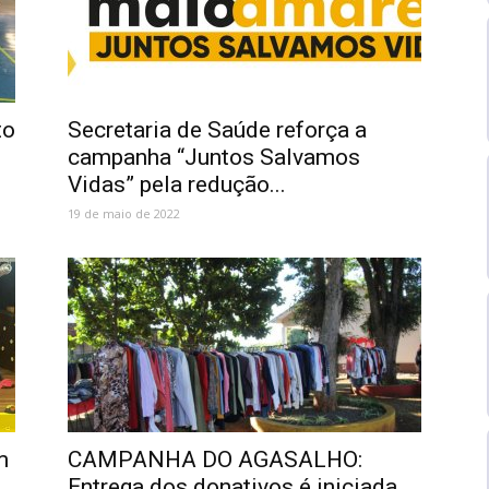
to
Secretaria de Saúde reforça a
campanha “Juntos Salvamos
Vidas” pela redução...
19 de maio de 2022
m
CAMPANHA DO AGASALHO:
Entrega dos donativos é iniciada