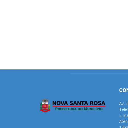
CO
Av. 
Tele
E-ma
Aten
13h3