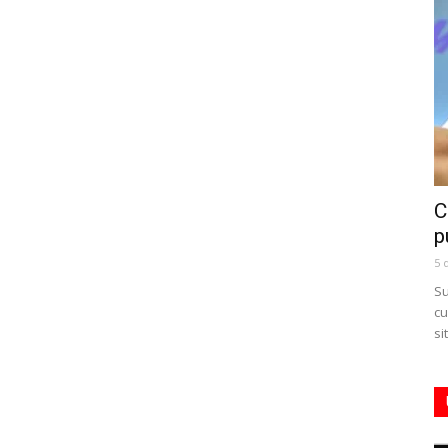
C
p
5 
Su
cu
si