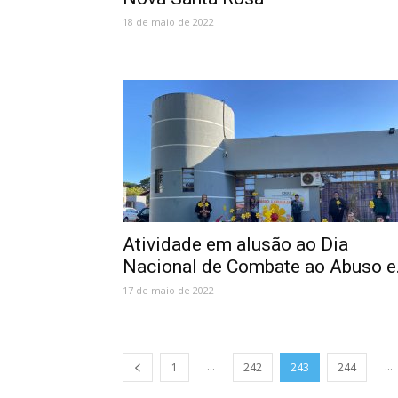
18 de maio de 2022
Atividade em alusão ao Dia
Nacional de Combate ao Abuso e.
17 de maio de 2022
...
...
1
242
243
244