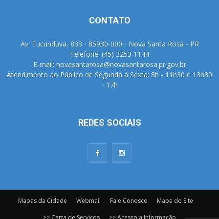
CONTATO
Av. Tucunduva, 833 - 85930-000 - Nova Santa Rosa - PR
Telefone: (45) 3253 1144
E-mail: novasantarosa@novasantarosa.pr.gov.br
Atendimento ao Público de Segunda à Sexta: 8h - 11h30 e 13h30
- 17h
REDES SOCIAIS
Mapas da Cidade
Webmail
Fale Conosco
Mapa do Site
>> Carta de Serviços
>> Acesso a Informação