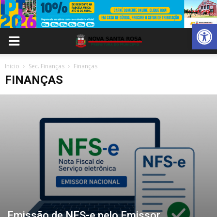
Abrir 
Inicio
Sec. Finanças
Finanças
FINANÇAS
Emissão de NFS-e pelo Emissor