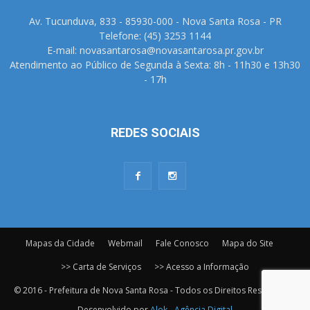
Av. Tucunduva, 833 - 85930-000 - Nova Santa Rosa - PR
Telefone: (45) 3253 1144
E-mail: novasantarosa@novasantarosa.pr.gov.br
Atendimento ao Público de Segunda à Sexta: 8h - 11h30 e 13h30
- 17h
REDES SOCIAIS
Mapas da Cidade
Webmail
Fale Conosco
Mapa do Site
>> Carta de Serviços
>> Acesso a Informação
© 2016 - Prefeitura de Nova Santa Rosa - Todos os Direitos Reservados.
Desenvolvido por
Alok - Agência Digital