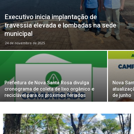
Executivo inicia implantação de
travessia elevada e lombadas na sede
municipal
24 de novembro de 2025
Prefeitura de Nova Santa Rosa divulga
Nova Sant
cronograma de coleta de lixo orgânico e
atualizaç
reciclável para os próximos feriados
de junho