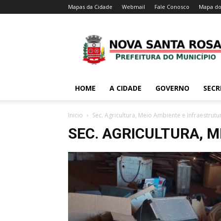
Mapas da Cidade
Webmail
Fale Conosco
Mapa do
HOME
A CIDADE
GOVERNO
SECR
Inicio
Sec. Agricultura, Meio Ambiente e Infraestrutu
SEC. AGRICULTURA, 