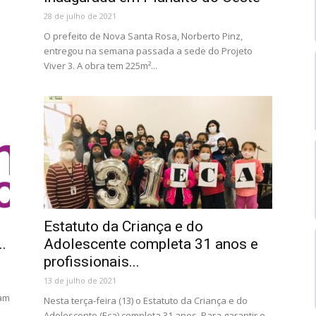
28 de julho de 2021
O prefeito de Nova Santa Rosa, Norberto Pinz,
entregou na semana passada a sede do Projeto
Viver 3. A obra tem 225m²...
Estatuto da Criança e do
.
Adolescente completa 31 anos e
profissionais...
13 de julho de 2021
mam
Nesta terça-feira (13) o Estatuto da Criança e do
Adolescente (Eca) completa 31 anos. Para garantir o