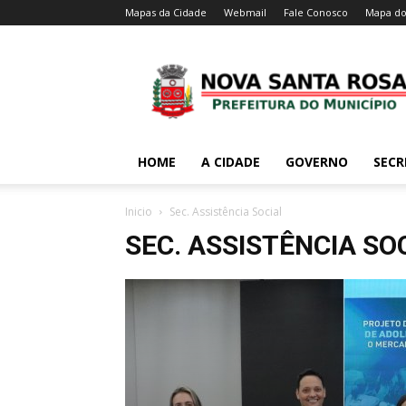
Mapas da Cidade
Webmail
Fale Conosco
Mapa do
HOME
A CIDADE
GOVERNO
SECR
Inicio
Sec. Assistência Social
SEC. ASSISTÊNCIA SO