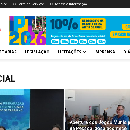
 Site
>> Carta de Serviços
>> Acesso a Informação
ETARIAS
LEGISLAÇÃO
LICITAÇÕES
IMPRENSA
DIÁ
CIAL
Abertura dos Jogos Municip
da Pessoa Idosa acontece